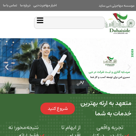
اخبار مهاجرت دبی
درباره ما
تماس با ما
بی ساید
 ارئه بهترین
شروع کنید
ه شما
 واقعی
از ابهام تا
نتیجه‌محور؛ نه
بی در کنار
اقدام،
فقط ارائه