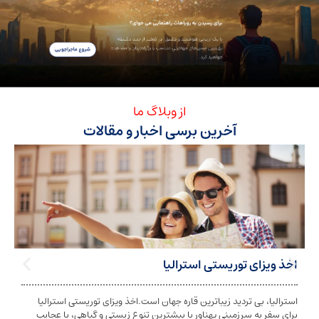
از وبلاگ ما
آخرین برسی اخبار و مقالات
ی توریستی استرالیا
تابعیت استرا
بی تردید زیباترین قاره جهان است.اخذ ویزای توریستی استرالیا
تابعیت و اخذ ت
ه سرزمینی پهناور با بیشترین تنوع زیستی و گیاهی، با عجایب
شخص به دولت معی