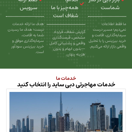
ت
همه‌چیز با ما
سرویس
شفاف است
عات
هدف ما ارائه خدمات
سیر درست
نیست؛ هدف ما رسیدن
گزارش شفاف، قرارداد
، اقامت و
شما به اقامت،
مشخص، قیمت‌گذاری
را با تحلیل
سرمایه‌گذاری موفق و
واقعی و پشتیبانی کامل
رائه می‌کنیم.
خرید بیزینس سودآور
—بدون ابهام و بدون
است.
هزینه پنهان.
خدمات ما
ات مهاجرتی دبی ساید را انتخاب کنید