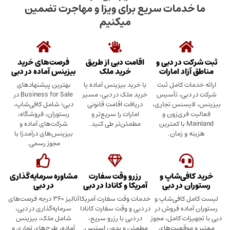
دمات سریع برای ویزا و مهاجرت تضمین
میکنیم
در دبی و
اقامت دبی از طریق
فرصت‌های خرید
د امارات
خرید ملک
بیزینس آماده در دبی
ت کامل ثبت
با خرید بیزینس آماده یا
بهترین پیشنهادهای
بی، تأسیس
خرید ملک در دبی، مسیر
Business for Sale در
سنس تجاری،
دریافت اقامت قانونی
دبی؛ شامل کافی‌شاپ،
ری‌زون و
امارات را سریع‌تر و
رستوران، فروشگاه،
Mainland با کمترین
مطمئن‌تر طی کنید.
شرکت‌های آماده و
 زمان.
بیزینس‌های درآمدزا با
مجوز رسمی.
ی‌شاپ و
رزرو وقت سفارت
مشاوره سرمایه‌گذاری
 در دبی
آمریکا و کانادا در دبی
در دبی
کافی‌شاپ و
خدمات وقت سفارت آمریکا
آنالیز ۳۶۰ درجه فرصت‌های
ده فروش در
در دبی و وقت سفارت کانادا
سرمایه‌گذاری در دبی،
ت کامل، مجوز
در دبی با رزرو سریع،
شامل ملک، بیزینس
وقعیت‌های
مطمئن و بدون استرس.
آماده، طرح‌های تجاری و