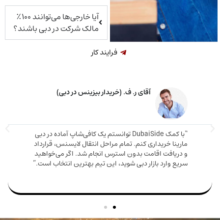
آیا خارجی‌ها می‌توانند ۱۰۰٪
مالک شرکت در دبی باشند؟
فرایند کار
خانم م. ق. (خریدار ملک در دبی)
اوره دقیق و صادقانه‌ای دریافت کردم. ملکی که
دم هم ارزش بالایی داشت هم باعث شد اقامت
مارینا 
بگیرم. تیم DubaiSide از شروع خرید تا گرفتن ویزا کنار
و دریا
بود.”
سریع وا