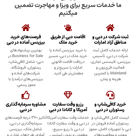
دمات سریع برای ویزا و مهاجرت تضمین
میکنیم
در دبی و
اقامت دبی از طریق
فرصت‌های خرید
د امارات
خرید ملک
بیزینس آماده در دبی
ت کامل ثبت
با خرید بیزینس آماده یا
بهترین پیشنهادهای
بی، تأسیس
خرید ملک در دبی، مسیر
Business for Sale در
سنس تجاری،
دریافت اقامت قانونی
دبی؛ شامل کافی‌شاپ،
ری‌زون و
امارات را سریع‌تر و
رستوران، فروشگاه،
Mainland با کمترین
مطمئن‌تر طی کنید.
شرکت‌های آماده و
 زمان.
بیزینس‌های درآمدزا با
مجوز رسمی.
ی‌شاپ و
رزرو وقت سفارت
مشاوره سرمایه‌گذاری
 در دبی
آمریکا و کانادا در دبی
در دبی
کافی‌شاپ و
خدمات وقت سفارت آمریکا
آنالیز ۳۶۰ درجه فرصت‌های
ده فروش در
در دبی و وقت سفارت کانادا
سرمایه‌گذاری در دبی،
ت کامل، مجوز
در دبی با رزرو سریع،
شامل ملک، بیزینس
وقعیت‌های
مطمئن و بدون استرس.
آماده، طرح‌های تجاری و