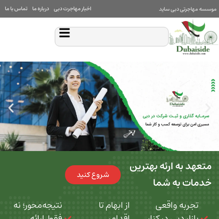
اخبار مهاجرت دبی
درباره ما
تماس با ما
بی ساید
 ارئه بهترین
شروع کنید
ه شما
 واقعی
از ابهام تا
نتیجه‌محور؛ نه
بی در کنار
اقدام،
فقط ارائه