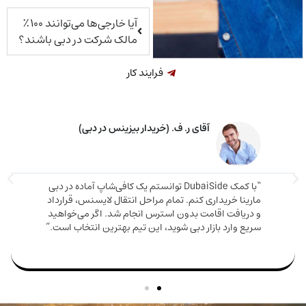
آیا خارجی‌ها می‌توانند ۱۰۰٪
مالک شرکت در دبی باشند؟
فرایند کار
خانم م. ق. (خریدار ملک در دبی)
اوره دقیق و صادقانه‌ای دریافت کردم. ملکی که
دم هم ارزش بالایی داشت هم باعث شد اقامت
مارینا 
بگیرم. تیم DubaiSide از شروع خرید تا گرفتن ویزا کنار
و دریا
بود.”
سریع وا