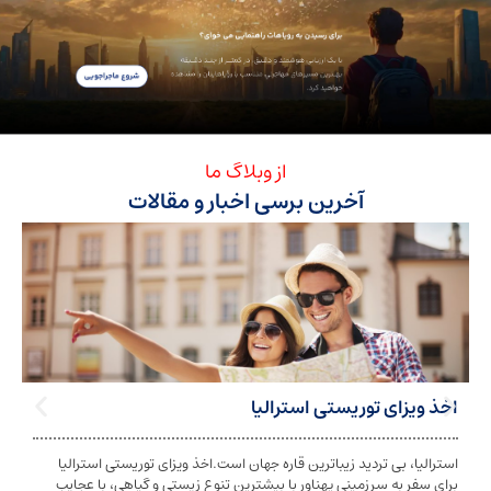
از وبلاگ ما
آخرین برسی اخبار و مقالات
ی توریستی استرالیا
تابعیت استرا
بی تردید زیباترین قاره جهان است.اخذ ویزای توریستی استرالیا
تابعیت و اخذ ت
ه سرزمینی پهناور با بیشترین تنوع زیستی و گیاهی، با عجایب
شخص به دولت معی