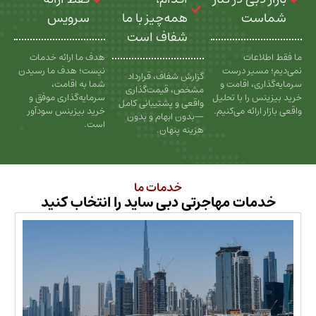
ت
همه‌چیز با ما
سرویس
شفاف است
عات
هدف ما ارائه خدمات
سیر درست
نیست؛ هدف ما رسیدن
گزارش شفاف، قرارداد
، اقامت و
شما به اقامت،
مشخص، قیمت‌گذاری
را با تحلیل
سرمایه‌گذاری موفق و
واقعی و پشتیبانی کامل
رائه می‌کنیم.
خرید بیزینس سودآور
—بدون ابهام و بدون
است.
هزینه پنهان.
خدمات ما
ات مهاجرتی دبی ساید را انتخاب کنید