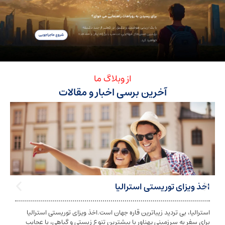
از وبلاگ ما
آخرین برسی اخبار و مقالات
ی توریستی استرالیا
تابعیت استرا
بی تردید زیباترین قاره جهان است.اخذ ویزای توریستی استرالیا
تابعیت و اخذ ت
ه سرزمینی پهناور با بیشترین تنوع زیستی و گیاهی، با عجایب
شخص به دولت معی