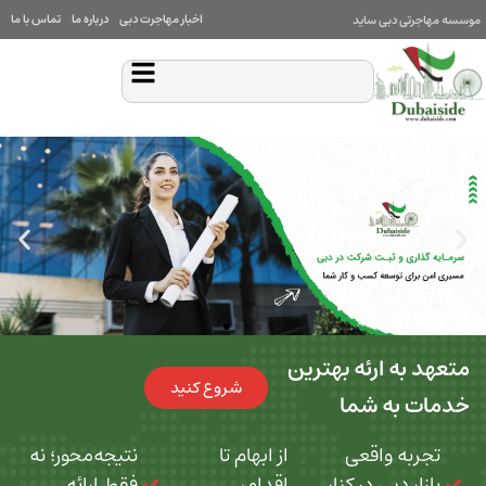
اخبار مهاجرت دبی
درباره ما
تماس با ما
بی ساید
 ارئه بهترین
شروع کنید
ه شما
 واقعی
از ابهام تا
نتیجه‌محور؛ نه
بی در کنار
اقدام،
فقط ارائه