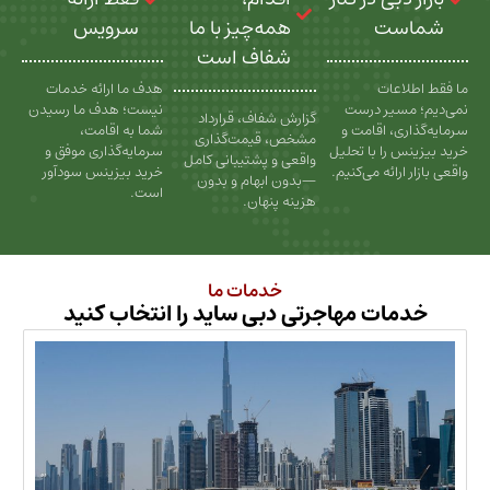
ت
همه‌چیز با ما
سرویس
شفاف است
عات
هدف ما ارائه خدمات
سیر درست
نیست؛ هدف ما رسیدن
گزارش شفاف، قرارداد
، اقامت و
شما به اقامت،
مشخص، قیمت‌گذاری
را با تحلیل
سرمایه‌گذاری موفق و
واقعی و پشتیبانی کامل
رائه می‌کنیم.
خرید بیزینس سودآور
—بدون ابهام و بدون
است.
هزینه پنهان.
خدمات ما
ات مهاجرتی دبی ساید را انتخاب کنید