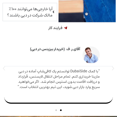
آیا خارجی‌ها می‌توانند ۱۰۰٪
مالک شرکت در دبی باشند؟
فرایند کار
خانم م. ق. (خریدار ملک در دبی)
اوره دقیق و صادقانه‌ای دریافت کردم. ملکی که
دم هم ارزش بالایی داشت هم باعث شد اقامت
مارینا 
بگیرم. تیم DubaiSide از شروع خرید تا گرفتن ویزا کنار
و دریا
بود.”
سریع وا