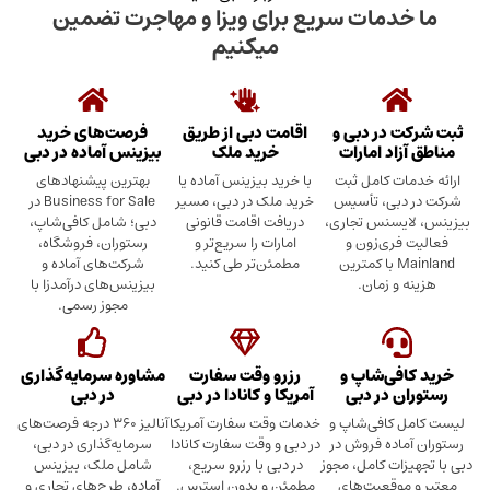
دمات سریع برای ویزا و مهاجرت تضمین
میکنیم
در دبی و
اقامت دبی از طریق
فرصت‌های خرید
د امارات
خرید ملک
بیزینس آماده در دبی
ت کامل ثبت
با خرید بیزینس آماده یا
بهترین پیشنهادهای
بی، تأسیس
خرید ملک در دبی، مسیر
Business for Sale در
سنس تجاری،
دریافت اقامت قانونی
دبی؛ شامل کافی‌شاپ،
ری‌زون و
امارات را سریع‌تر و
رستوران، فروشگاه،
Mainland با کمترین
مطمئن‌تر طی کنید.
شرکت‌های آماده و
 زمان.
بیزینس‌های درآمدزا با
مجوز رسمی.
ی‌شاپ و
رزرو وقت سفارت
مشاوره سرمایه‌گذاری
 در دبی
آمریکا و کانادا در دبی
در دبی
کافی‌شاپ و
خدمات وقت سفارت آمریکا
آنالیز ۳۶۰ درجه فرصت‌های
ده فروش در
در دبی و وقت سفارت کانادا
سرمایه‌گذاری در دبی،
ت کامل، مجوز
در دبی با رزرو سریع،
شامل ملک، بیزینس
وقعیت‌های
مطمئن و بدون استرس.
آماده، طرح‌های تجاری و