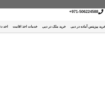
971-506224588+
رید بیزینس آماده در دبی
خرید ملک در دبی
خدمات اخذ اقامت
اخد دع