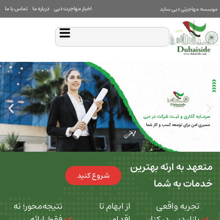
اخبار مهاجرت دبی
درباره ما
تماس با ما
بی ساید
 ارئه بهترین
شروع کنید
ه شما
 واقعی
از ابهام تا
نتیجه‌محور؛ نه
بی در کنار
اقدام،
فقط ارائه