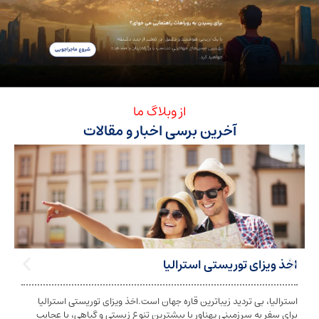
از وبلاگ ما
آخرین برسی اخبار و مقالات
ی توریستی استرالیا
تابعیت استرا
بی تردید زیباترین قاره جهان است.اخذ ویزای توریستی استرالیا
تابعیت و اخذ ت
ه سرزمینی پهناور با بیشترین تنوع زیستی و گیاهی، با عجایب
شخص به دولت معی