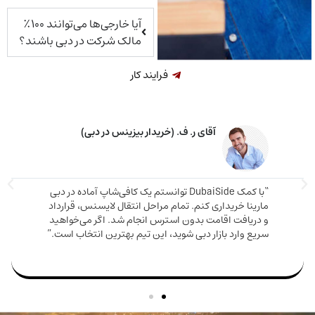
آیا خارجی‌ها می‌توانند ۱۰۰٪
مالک شرکت در دبی باشند؟
فرایند کار
خانم م. ق. (خریدار ملک در دبی)
اوره دقیق و صادقانه‌ای دریافت کردم. ملکی که
دم هم ارزش بالایی داشت هم باعث شد اقامت
مارینا 
بگیرم. تیم DubaiSide از شروع خرید تا گرفتن ویزا کنار
و دریا
بود.”
سریع وا