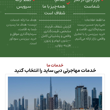
ت
همه‌چیز با ما
سرویس
شفاف است
عات
هدف ما ارائه خدمات
سیر درست
نیست؛ هدف ما رسیدن
گزارش شفاف، قرارداد
، اقامت و
شما به اقامت،
مشخص، قیمت‌گذاری
را با تحلیل
سرمایه‌گذاری موفق و
واقعی و پشتیبانی کامل
رائه می‌کنیم.
خرید بیزینس سودآور
—بدون ابهام و بدون
است.
هزینه پنهان.
خدمات ما
ات مهاجرتی دبی ساید را انتخاب کنید