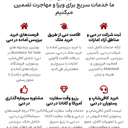
دمات سریع برای ویزا و مهاجرت تضمین
میکنیم
در دبی و
اقامت دبی از طریق
فرصت‌های خرید
د امارات
خرید ملک
بیزینس آماده در دبی
ت کامل ثبت
با خرید بیزینس آماده یا
بهترین پیشنهادهای
بی، تأسیس
خرید ملک در دبی، مسیر
Business for Sale در
سنس تجاری،
دریافت اقامت قانونی
دبی؛ شامل کافی‌شاپ،
ری‌زون و
امارات را سریع‌تر و
رستوران، فروشگاه،
Mainland با کمترین
مطمئن‌تر طی کنید.
شرکت‌های آماده و
 زمان.
بیزینس‌های درآمدزا با
مجوز رسمی.
ی‌شاپ و
رزرو وقت سفارت
مشاوره سرمایه‌گذاری
 در دبی
آمریکا و کانادا در دبی
در دبی
کافی‌شاپ و
خدمات وقت سفارت آمریکا
آنالیز ۳۶۰ درجه فرصت‌های
ده فروش در
در دبی و وقت سفارت کانادا
سرمایه‌گذاری در دبی،
ت کامل، مجوز
در دبی با رزرو سریع،
شامل ملک، بیزینس
وقعیت‌های
مطمئن و بدون استرس.
آماده، طرح‌های تجاری و