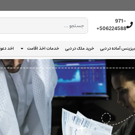
971-
506224588+
یزینس آماده در دبی
خرید ملک در دبی
خدمات اخذ اقامت
اخد دعوت