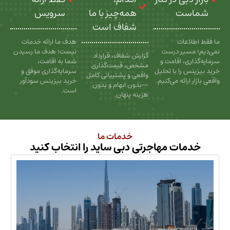
ت
همه‌چیز با ما
سرویس
شفاف است
عات
هدف ما ارائه خدمات
سیر درست
نیست؛ هدف ما رسیدن
گزارش شفاف، قرارداد
، اقامت و
شما به اقامت،
مشخص، قیمت‌گذاری
را با تحلیل
سرمایه‌گذاری موفق و
واقعی و پشتیبانی کامل
رائه می‌کنیم.
خرید بیزینس سودآور
—بدون ابهام و بدون
است.
هزینه پنهان.
خدمات ما
ات مهاجرتی دبی ساید را انتخاب کنید