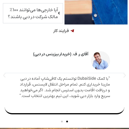
آیا خارجی‌ها می‌توانند ۱۰۰٪
مالک شرکت در دبی باشند؟
فرایند کار
خانم م. ق. (خریدار ملک در دبی)
اوره دقیق و صادقانه‌ای دریافت کردم. ملکی که
دم هم ارزش بالایی داشت هم باعث شد اقامت
مارینا 
بگیرم. تیم DubaiSide از شروع خرید تا گرفتن ویزا کنار
و دریا
بود.”
سریع وا