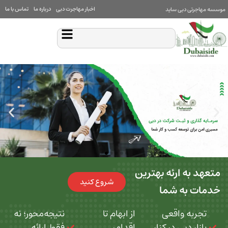
اخبار مهاجرت دبی
درباره ما
تماس با ما
بی ساید
 ارئه بهترین
شروع کنید
ه شما
 واقعی
از ابهام تا
نتیجه‌محور؛ نه
بی در کنار
اقدام،
فقط ارائه