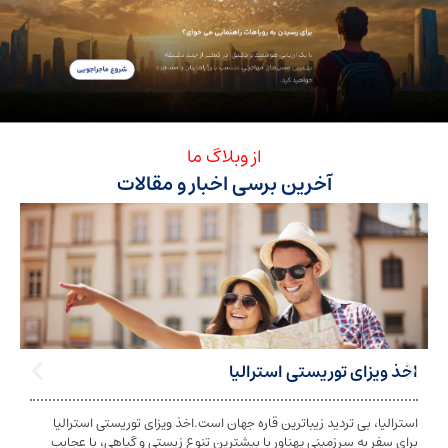
از وبلاگ ما
آخرین برسی اخبار و مقالات
ی توریستی استرالیا
تابعیت استرا
بی تردید زیباترین قاره جهان است.اخذ ویزای توریستی استرالیا
تابعیت و اخذ ت
ه سرزمینی پهناور با بیشترین تنوع زیستی و گیاهی، با عجایب
شخص به دولت معی