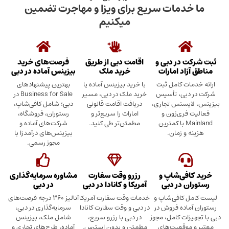
دمات سریع برای ویزا و مهاجرت تضمین
میکنیم
در دبی و
اقامت دبی از طریق
فرصت‌های خرید
د امارات
خرید ملک
بیزینس آماده در دبی
ت کامل ثبت
با خرید بیزینس آماده یا
بهترین پیشنهادهای
بی، تأسیس
خرید ملک در دبی، مسیر
Business for Sale در
سنس تجاری،
دریافت اقامت قانونی
دبی؛ شامل کافی‌شاپ،
ری‌زون و
امارات را سریع‌تر و
رستوران، فروشگاه،
Mainland با کمترین
مطمئن‌تر طی کنید.
شرکت‌های آماده و
 زمان.
بیزینس‌های درآمدزا با
مجوز رسمی.
ی‌شاپ و
رزرو وقت سفارت
مشاوره سرمایه‌گذاری
 در دبی
آمریکا و کانادا در دبی
در دبی
کافی‌شاپ و
خدمات وقت سفارت آمریکا
آنالیز ۳۶۰ درجه فرصت‌های
ده فروش در
در دبی و وقت سفارت کانادا
سرمایه‌گذاری در دبی،
ت کامل، مجوز
در دبی با رزرو سریع،
شامل ملک، بیزینس
وقعیت‌های
مطمئن و بدون استرس.
آماده، طرح‌های تجاری و